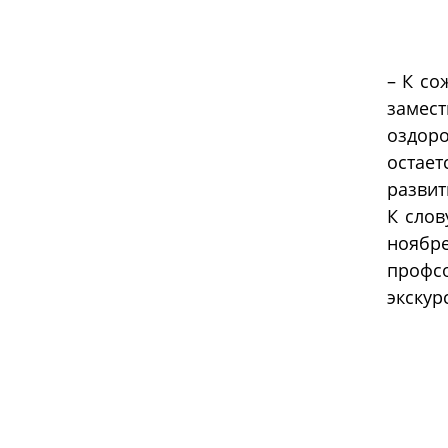
– К со
замест
оздор
остае
развит
К слов
ноябре
профсо
экскур