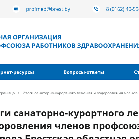
profmed@brest.by
8 (0162) 40-59
ТНАЯ ОРГАНИЗАЦИЯ
ОФСОЮЗА РАБОТНИКОВ ЗДРАВООХРАНЕНИ
рнет-ресурсы
Вопросы-ответы
С
страница
Итоги санаторно-курортного лечения и оздоровления членов 
ги санаторно-курортного л
оровления членов профсоюз
вела Брестская областная 