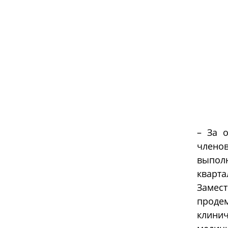
– За 
члено
выполн
кварта
Замес
проде
клинич