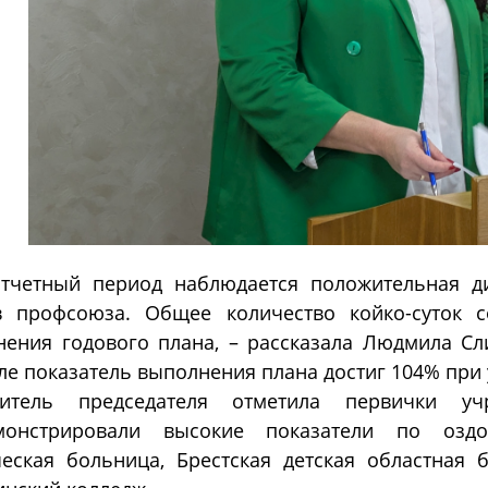
отчетный период наблюдается положительная д
в профсоюза. Общее количество койко-суток со
ения годового плана, – рассказала Людмила Слин
ле показатель выполнения плана достиг 104% при 
титель председателя отметила первички уч
монстрировали высокие показатели по оздо
еская больница, Брестская детская областная 