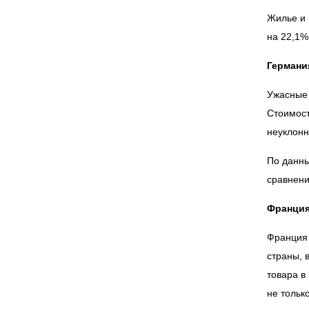
Жилье и 
на 22,1%
Германи
Ужасные 
Стоимост
неуклонн
По данны
сравнени
Франци
Франция 
страны, 
товара в
не тольк