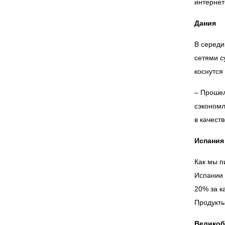
интернет
Дания
В середи
сетями с
коснутся
– Прошел
сэкономл
в качест
Испания
Как мы п
Испании 
20% за к
Продукты
Великоб