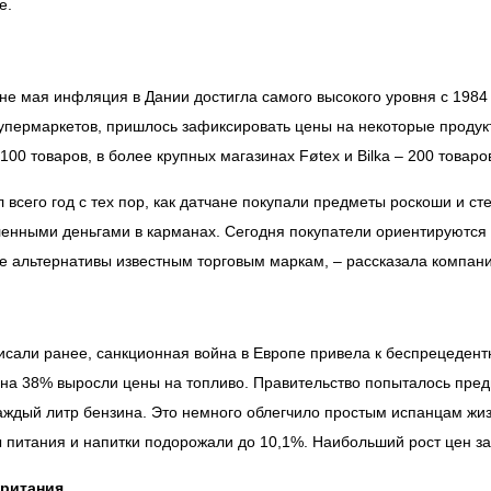
е.
не мая инфляция в Дании достигла самого высокого уровня с 1984 
упермаркетов, пришлось зафиксировать цены на некоторые продукты
 100 товаров, в более крупных магазинах Føtex и Bilka – 200 товаро
 всего год с тех пор, как датчане покупали предметы роскоши и с
енными деньгами в карманах. Сегодня покупатели ориентируются
ве альтернативы известным торговым маркам, – рассказала компани
исали ранее, санкционная война в Европе привела к беспрецедентн
на 38% выросли цены на топливо. Правительство попыталось предп
аждый литр бензина. Это немного облегчило простым испанцам жиз
 питания и напитки подорожали до 10,1%. Наибольший рост цен з
ритания