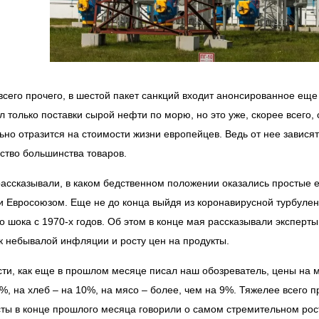
сего прочего, в шестой пакет санкций входит анонсированное еще
л только поставки сырой нефти по морю, но это уже, скорее всего,
ьно отразится на стоимости жизни европейцев. Ведь от нее зависят 
ство большинства товаров.
ассказывали, в каком бедственном положении оказались простые 
и Евросоюзом. Еще не до конца выйдя из коронавирусной турбулен
о шока с 1970-х годов. Об этом в конце мая рассказывали эксперт
к небывалой инфляции и росту цен на продукты.
сти, как еще в прошлом месяце писал наш обозреватель, цены на 
7%, на хлеб – на 10%, на мясо – более, чем на 9%. Тяжелее всего 
ты в конце прошлого месяца говорили о самом стремительном рост