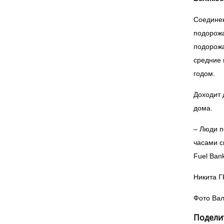
Соединен
подорожа
подорожа
средние 
годом.
Доходит 
дома.
– Люди п
часами с
Fuel Ban
Никита 
Фото Ва
Поделит