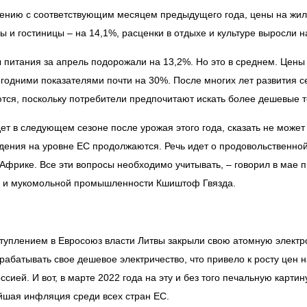
ению с соответствующим месяцем предыдущего года, цены на жил
ы и гостиницы – на 14,1%, расценки в отдыхе и культуре выросли н
 питания за апрель подорожали на 13,2%. Но это в среднем. Цены
годними показателями почти на 30%. После многих лет развития с
тся, поскольку потребители предпочитают искать более дешевые т
дет в следующем сезоне после урожая этого года, сказать не может
дения на уровне ЕС продолжаются. Речь идет о продовольственной
 Африке. Все эти вопросы необходимо учитывать, – говорил в мае
й и мукомольной промышленности Кшиштоф Гвязда.
туплением в Евросоюз власти Литвы закрыли свою атомную электро
рабатывать свое дешевое электричество, что привело к росту цен 
оссией. И вот, в марте 2022 года на эту и без того печальную карт
йшая инфляция среди всех стран ЕС.