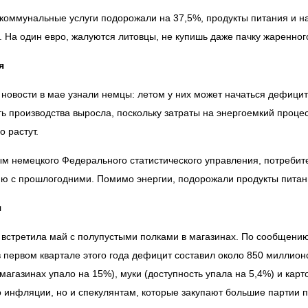
коммунальные услуги подорожали на 37,5%, продукты питания и на
. На один евро, жалуются литовцы, не купишь даже пачку жаренног
я
новости в мае узнали немцы: летом у них может начаться дефицит
ь производства выросла, поскольку затраты на энергоемкий проце
о растут.
м немецкого Федерального статистического управления, потребит
ю с прошлогодними. Помимо энергии, подорожали продукты питани
я
встретила май с полупустыми полками в магазинах. По сообщени
в первом квартале этого года дефицит составил около 850 миллионо
 магазинах упало на 15%), муки (доступность упала на 5,4%) и карт
о инфляции, но и спекулянтам, которые закупают большие партии п