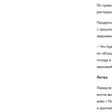
По сравн
ресторан
Продукты
с прошло
закрываю
– Что бу
но обсуж
голода в
зерново
Литва
Перед вс
могла вы
войн с Р
и крупне