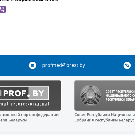
profmed@brest.by
ционный портал федерации
Совет Республики Националь
зов Беларуси
Собрания Республики Беларус