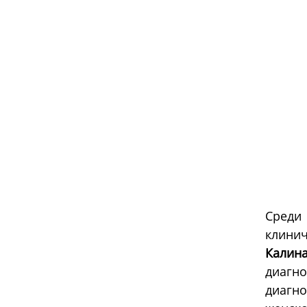
Среди
клини
Калин
диагн
диагн