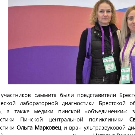
 участников саммита были представители Брест
ческой лабораторной диагностики Брестской 
а
, а также медики пинской «объединенки»: 
остики Пинской центральной поликлиники
С
остики
Ольга Марковец
и врач ультразвуковой ди