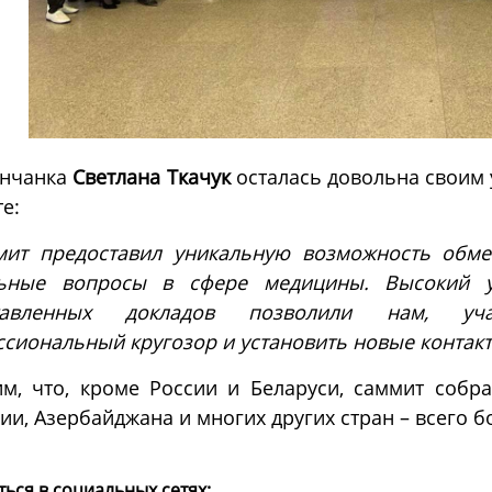
инчанка
Светлана Ткачук
осталась довольна своим 
е:
мит предоставил уникальную возможность обм
льные вопросы в сфере медицины. Высокий у
тавленных докладов позволили нам, уча
сиональный кругозор и установить новые контак
м, что, кроме России и Беларуси, саммит собрал
ии, Азербайджана и многих других стран – всего б
ься в социальных сетях: