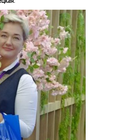
ецкая
.