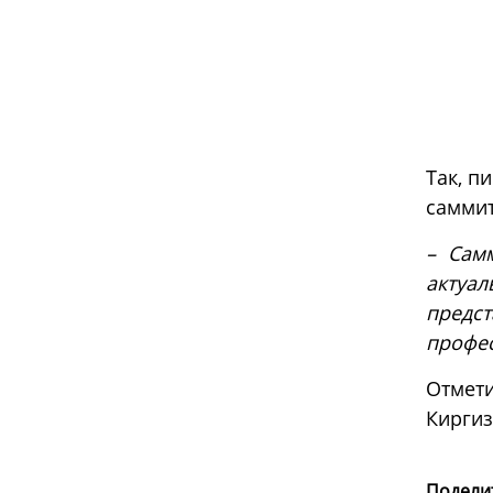
Так, п
саммит
– Сам
актуа
предс
профес
Отмети
Киргиз
Поделит