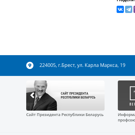
224005, г.Брест, ул. Карла Маркса, 19
Сайт Президента Республики Беларусь
Информа
 союз
профсою