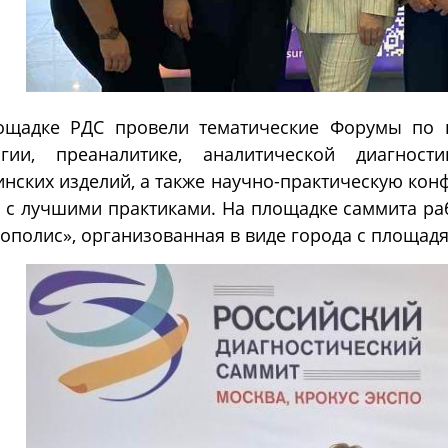
ощадке РДС провели тематические Форумы по п
огии, преаналитике, аналитической диагнос
нских изделий, а также научно-практическую кон
 с лучшими практиками. На площадке саммита ра
ополис», организованная в виде города с площадя