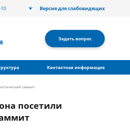
-10
Версия для слабовидящих
Задать вопрос
Я
труктура
Контактная информация
ностический саммит
она посетили
саммит