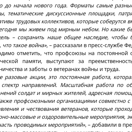
о до начала нового года. Форматы самые разны
ы, тематические дискуссионные площадки, патр
тивы трудовых коллективов, которые соберутся вм
егодня мы живем под мирным небом. Но какие б
цель – сохранить наше общее наследие, чтобы 
, что такое война»,
– рассказали в пресс-службе Ф
одимо отметить, что профсоюзы на постоянной 
ической памяти, выступают за преемственнос
ничества и заботы о ветеранах войны и труда.
е разовые акции, это постоянная работа, котора
 спектр направлений. Масштабная работа по об
нений солдат и мирных жителей, адресная помощ
Также профсоюзными организациями совместно с
вления и чествования ветеранов, которые проход
рно-массовые и оздоровительные мероприятия, эк
часть проводимых мероприятий»
, – добавили в пр