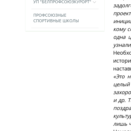
УП "БЕЛПРОФСОЮЗКУРОРТ"
задолг
проект
ПРОФСОЮЗНЫЕ
инициа
СПОРТИВНЫЕ ШКОЛЫ
кому с
одна 
узнали
Необх
истор
настав
«Это н
целый
захоро
и др. 
поздра
культу
лишь 