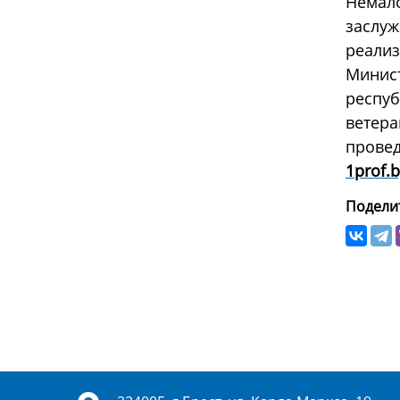
Немал
заслу
реали
Минис
респуб
ветер
провед
1prof.
Поделит