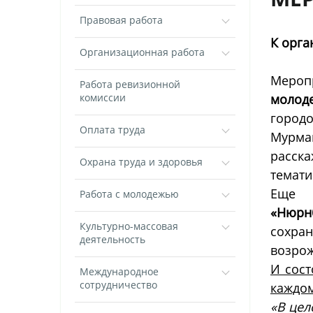
Правовая работа
К орга
Организационная работа
Мероп
Работа ревизионной
комиссии
молод
городо
Оплата труда
Мурман
расск
Охрана труда и здоровья
темати
Еще 
Работа с молодежью
«Нюрнб
Культурно-массовая
сохра
деятельность
возрож
И сост
Международное
сотрудничество
каждом
«В цел