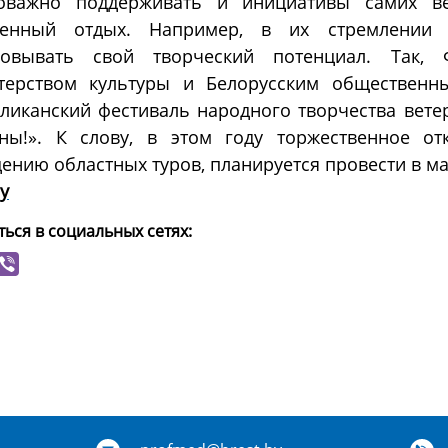
оважно поддерживать и инициативы самих в
женный отдых. Например, в их стремлении 
зовывать свой творческий потенциал. Так,
терством культуры и Белорусским общественн
ликанский фестиваль народного творчества вете
аны!». К слову, в этом году торжественное от
ению областных туров, планируется провести в ма
by
ься в социальных сетях: