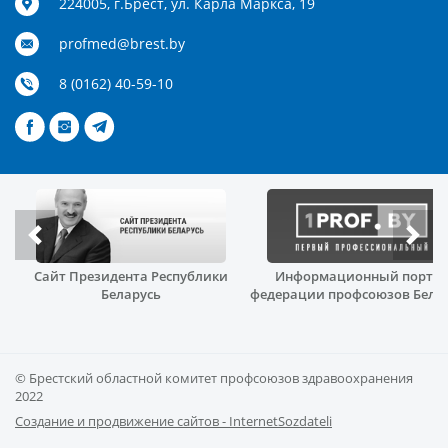
224005, г.Брест, ул. Карла Маркса, 19
profmed@brest.by
8 (0162) 40-59-10
Сайт Президента Республики
Информационный порта
й
Беларусь
федерации профсоюзов Бела
© Брестский областной комитет профсоюзов здравоохранения
2022
Создание и продвижение сайтов - InternetSozdateli