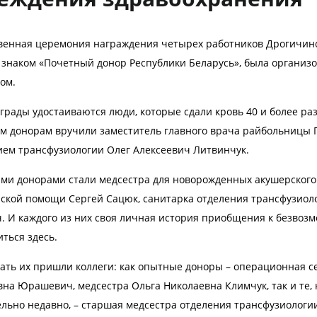
венная церемония награждения четырех работников Дрогичинск
 знаком «Почетный донор Республики Беларусь», была организ
ом.
грады удостаиваются люди, которые сдали кровь 40 и более р
м донорам вручили заместитель главного врача райбольницы 
ием трансфузиологии Олег Алексеевич Литвинчук.
ми донорами стали медсестра для новорожденных акушерского 
ской помощи Сергей Сацюк, санитарка отделения трансфузиоло
. И каждого из них своя личная история приобщения к безвозм
ться здесь.
ать их пришли коллеги: как опытные доноры – операционная с
на Юрашевич, медсестра Ольга Николаевна Климчук, так и те, 
ельно недавно, – старшая медсестра отделения трансфузиологи