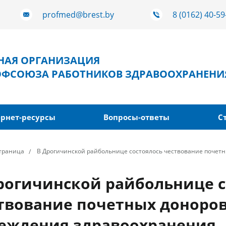
profmed@brest.by
8 (0162) 40-59
ТНАЯ ОРГАНИЗАЦИЯ
ОФСОЮЗА РАБОТНИКОВ ЗДРАВООХРАНЕНИ
рнет-ресурсы
Вопросы-ответы
С
страница
В Дрогичинской райбольнице состоялось чествование почетн
рогичинской райбольнице с
твование почетных доноров
еждения здравоохранения