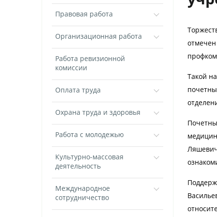
Правовая работа
Торжест
Организационная работа
отмечен
профком
Работа ревизионной
комиссии
Такой на
почетны
Оплата труда
отделен
Охрана труда и здоровья
Почетны
Работа с молодежью
медицин
Ляшевич
Культурно-массовая
ознакоми
деятельность
Поддерж
Международное
Васильев
сотрудничество
относит