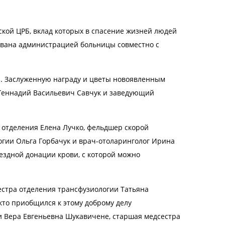
ой ЦРБ, вклад которых в спасение жизней людей
ована администрацией больницы совместно с
аз. Заслуженную награду и цветы новоявленным
Геннадий Васильевич Савчук и заведующий
отделения Елена Лучко, фельдшер скорой
гии Ольга Горбачук и врач-отоларинголог Ирина
ездной донации крови, с которой можно
естра отделения трансфузиологии Татьяна
кто приобщился к этому доброму делу
и Вера Евгеньевна Шукавичене, старшая медсестра