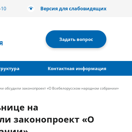
-10
Версия для слабовидящих
Задать вопрос
Я
труктура
Контактная информация
и обсудили законопроект «О Всебелорусском народном собрании»
ьнице на
ли законопроект «О
рании»