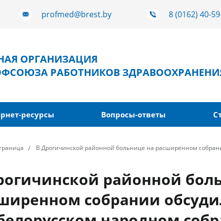
profmed@brest.by
8 (0162) 40-59
ТНАЯ ОРГАНИЗАЦИЯ
ОФСОЮЗА РАБОТНИКОВ ЗДРАВООХРАНЕНИ
рнет-ресурсы
Вопросы-ответы
С
страница
В Дрогичинской районной больнице на расширенном собрани
рогичинской районной бол
ширенном собрании обсуди
белорусском народном соб