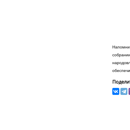
Напомним
собрании
народовл
обеспечи
Поделит