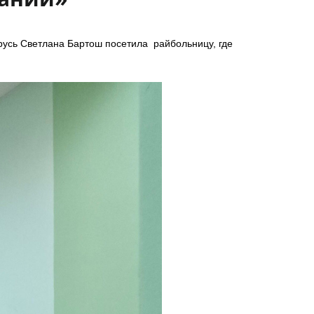
русь Светлана Бартош посетила райбольницу, где